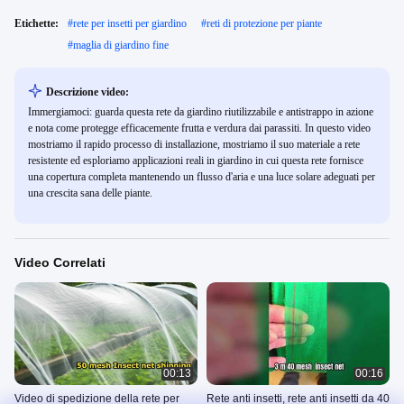
Etichette:
#
rete per insetti per giardino
#
reti di protezione per piante
#
maglia di giardino fine
Descrizione video:
Immergiamoci: guarda questa rete da giardino riutilizzabile e antistrappo in azione
e nota come protegge efficacemente frutta e verdura dai parassiti. In questo video
mostriamo il rapido processo di installazione, mostriamo il suo materiale a rete
resistente ed esploriamo applicazioni reali in giardino in cui questa rete fornisce
una copertura completa mantenendo un flusso d'aria e una luce solare adeguati per
una crescita sana delle piante.
Video Correlati
00:13
00:16
Video di spedizione della rete per
Rete anti insetti, rete anti insetti da 40