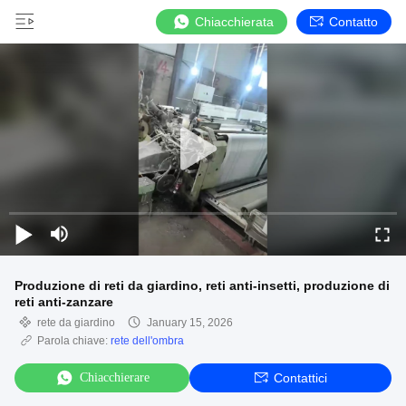
Chiacchierata
Contatto
Produzione di reti da giardino, reti anti-insetti, produzione di
reti anti-zanzare
rete da giardino
January 15, 2026
Parola chiave:
rete dell'ombra
Chiacchierare
Contattici