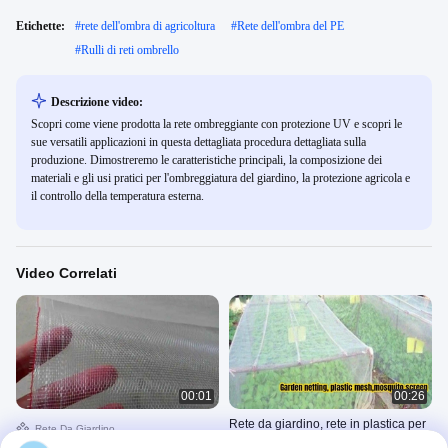
Etichette:
#
rete dell'ombra di agricoltura
#
Rete dell'ombra del PE
#
Rulli di reti ombrello
Descrizione video:
Scopri come viene prodotta la rete ombreggiante con protezione UV e scopri le
sue versatili applicazioni in questa dettagliata procedura dettagliata sulla
produzione. Dimostreremo le caratteristiche principali, la composizione dei
materiali e gli usi pratici per l'ombreggiatura del giardino, la protezione agricola e
il controllo della temperatura esterna.
Video Correlati
00:01
00:26
Rete da giardino, rete in plastica per
Rete Da Giardino
la protezione del giardino, larghezza
June 18, 2026