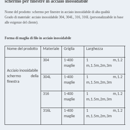
schermo per finestre in acciaio inossidabile
Nome del prodotto: schermo per finestre in acciaio inossidabile di alta qualità
Grado di materiale: acciaio inossidabile 304, 304L, 316, 316L (personalizzabile in base
alle esigenze del cliente).
Forma di maglia di filo in acciaio inossidabile
Nome del prodotto
Materiale
Griglia
Larghezza
D
fi
304
1-400
1 m,1.2
0
maglie
m,1.5m,2m,3m
2
Acciaio inossidabile
schermo della
304L
1-400
1 m,1.2
0
finestra
maglie
m,1.5m,2m,3m
2
316
1-400
1 m,1.2
0
maglie
m,1.5m,2m,3m
2
316L
1-400
1 m,1.2
0
maglie
m,1.5m,2m,3m
2