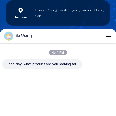
Contea di Anping, città di Hengshui, provincia di Hebei,
Cina
Indirizzo
Lita Wang
lita@screenmeshnet.com
Email
4:44 PM
Good day, what product are you looking for?
0086-13722831297
Telefono
Anping County Shuntian Silk Screen Products