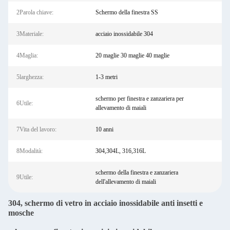
2Parola chiave:
Schermo della finestra SS
3Materiale:
acciaio inossidabile 304
4Maglia:
20 maglie 30 maglie 40 maglie
5larghezza:
1-3 metri
schermo per finestra e zanzariera per
6Utile:
allevamento di maiali
7Vita del lavoro:
10 anni
8Modalità:
304,304L, 316,316L
schermo della finestra e zanzariera
9Utile:
dell'allevamento di maiali
304, schermo di vetro in acciaio inossidabile anti insetti e
mosche