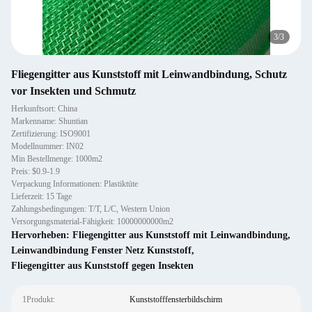
3
/
3
Fliegengitter aus Kunststoff mit Leinwandbindung, Schutz
vor Insekten und Schmutz
Herkunftsort: China
Markenname: Shuntian
Zertifizierung: ISO9001
Modellnummer: IN02
Min Bestellmenge: 1000m2
Preis: $0.9-1.9
Verpackung Informationen: Plastiktüte
Lieferzeit: 15 Tage
Zahlungsbedingungen: T/T, L/C, Western Union
Versorgungsmaterial-Fähigkeit: 10000000000m2
Hervorheben:
Fliegengitter aus Kunststoff mit Leinwandbindung
,
Leinwandbindung Fenster Netz Kunststoff
,
Fliegengitter aus Kunststoff gegen Insekten
1Produkt:
Kunststofffensterbildschirm