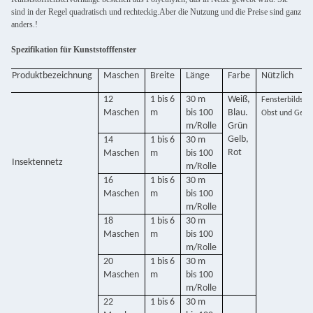
sind in der Regel quadratisch und rechteckig.Aber die Nutzung und die Preise sind ganz
anders.!
Spezifikation für Kunststofffenster
Produktbezeichnung
Maschen
Breite
Länge
Farbe
Nützlich
12
1 bis 6
30 m
Weiß,
Fensterbildsch
Maschen
m
bis 100
Blau.
Obst und Gem
m/Rolle
Grün
Gelb,
14
1 bis 6
30 m
Rot
Maschen
m
bis 100
Insektennetz
m/Rolle
16
1 bis 6
30 m
Maschen
m
bis 100
m/Rolle
18
1 bis 6
30 m
Maschen
m
bis 100
m/Rolle
20
1 bis 6
30 m
Maschen
m
bis 100
m/Rolle
22
1 bis 6
30 m