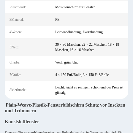
2Stichwort:
Moskitonschirm für Fenster
3Material:
PE
4Weben:
Leinwandbindung, Zwirnbindung.
30 × 30 Maschen, 22 × 22 Maschen, 18 × 18
5Netz:
Maschen, 16 × 16 Maschen
6Farbe:
Weiß, grün, blau
7Größe:
4 × 150 Fuß/Rolle, 3 × 150 Fuß/Rolle
Leicht, leicht zu reinigen, schön und der Preis ist
8Merkmale:
günstig.
Plain-Weave-Plastik-Fensterbildschirm Schutz vor Insekten
und Trümmern
Kunststofffenster
Kunststofffenstervorhänge bestehen aus Polyethylen, das in Netze gewebt wird. Sie