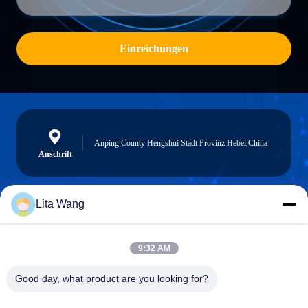
Einreichungen
Anping County Hengshui Stadt Provinz Hebei,China
Anschrift
Lita Wang
sales@screenmeshnet.com
E-Mail
9:32 AM
Good day, what product are you looking for?
0086-13722831297