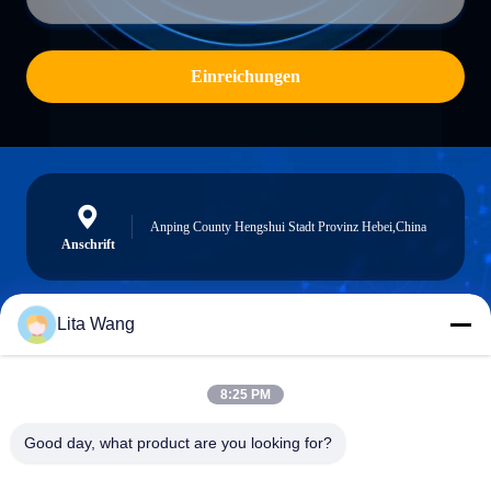
Einreichungen
Anping County Hengshui Stadt Provinz Hebei,China
Anschrift
Lita Wang
sales@screenmeshnet.com
E-Mail
8:25 PM
Good day, what product are you looking for?
0086-13722831297