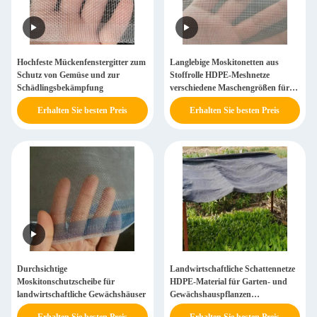
Hochfeste Mückenfenstergitter zum
Langlebige Moskitonetten aus
Schutz von Gemüse und zur
Stoffrolle HDPE-Meshnetze
Schädlingsbekämpfung
verschiedene Maschengrößen für
Fenster
Erhalten Sie besten Preis
Erhalten Sie besten Preis
Durchsichtige
Landwirtschaftliche Schattennetze
Moskitonschutzscheibe für
HDPE-Material für Garten- und
landwirtschaftliche Gewächshäuser
Gewächshauspflanzen
Sonnenschattennetze