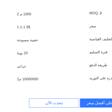
الـ MOQ:
1000 م 2
سعر:
1.1-1.9$
لتغليف القياسية:
حقيبة منسوجة
فترة التسليم:
20 يوما
طريقة الدفع:
تي/تي
درة على التوريد:
10000000 م2
لى أفضل سعر
نتحدث الآن