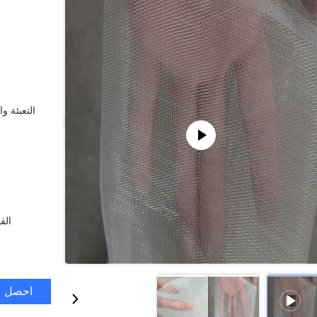
التعبئة وا
الق
احصل ع