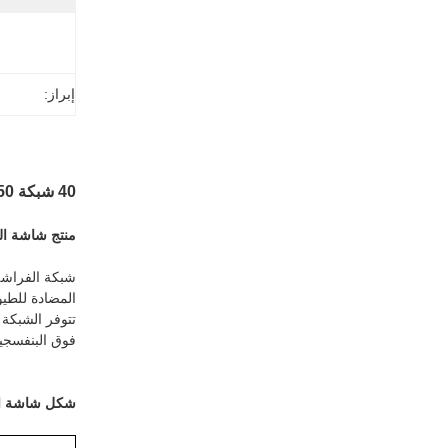
إبراز:
40 شبكة 50 شبكة حشرات للشباك الدفيئة
منتج شاشة ا
المضادة للطيو
فوق البنفسجية
شكل شاشة ا