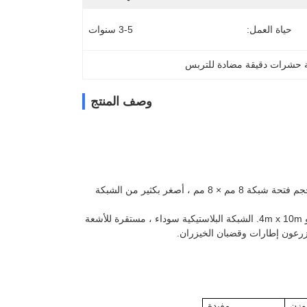
حياة العمل:
3-5 سنوات
 حشرات دقيقة مضادة للتربس
وصف المنتج
شبكة الفراشة تحمي المحاصيل والخضروات من الفراشات والطيور. الشبكة البلاستيكية لها حجم فتحة شبكة 8 مم × 8 مم ، أصغر بكثير من الشبكة
تتوفر الشبكة البلاستيكية المضادة للزرابيع في حزمتين قياسيتين سهلة التعامل - 4m x 25m و 4m x 10m. الشبكة البلاستيكية سوداء ، مستقرة للأشعة
يزرعون إطارات وقضبان الخيزران.
وزن
مفيدة