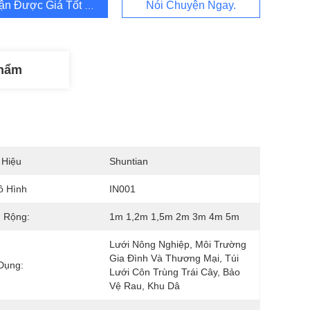
ận Được Giá Tốt Nhất
Nói Chuyện Ngay.
Phẩm
 Hiệu
Shuntian
ô Hình
IN001
 Rộng:
1m 1,2m 1,5m 2m 3m 4m 5m
Lưới Nông Nghiệp, Môi Trường 
Gia Đình Và Thương Mại, Túi 
Dụng:
Lưới Côn Trùng Trái Cây, Bảo 
Vệ Rau, Khu Dâ