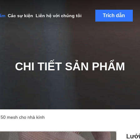
Trích dẫn
hẩm
Các sự kiện
Liên hệ với chúng tôi
CHI TIẾT SẢN PHẨM
 50 mesh cho nhà kính
Lưới