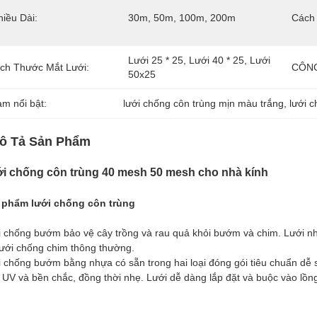
hiều Dài:
30m, 50m, 100m, 200m
Cách
Lưới 25 * 25, Lưới 40 * 25, Lưới 
ích Thước Mắt Lưới:
CÔNG
50x25
àm nổi bật:
lưới chống côn trùng mịn màu trắng
, 
lưới 
ô Tả Sản Phẩm
i chống côn trùng 40 mesh 50 mesh cho nhà kính
 phẩm lưới chống côn trùng
 chống bướm bảo vệ cây trồng và rau quả khỏi bướm và chim. Lưới n
lưới chống chim thông thường.
 chống bướm bằng nhựa có sẵn trong hai loại đóng gói tiêu chuẩn d
 UV và bền chắc, đồng thời nhẹ. Lưới dễ dàng lắp đặt và buộc vào lồng 