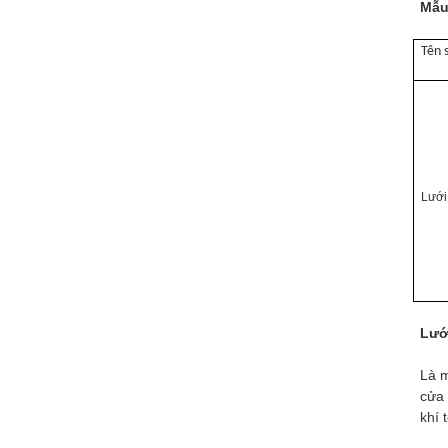
Mẫu
Tên 
Lưới
Lướ
Là m
cửa 
khí 