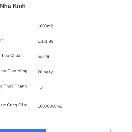
Nhà Kính
1000m2
n:
1.1-1.9$
 Tiêu Chuẩn:
túi dệt
ian Giao Hàng:
20 ngày
g Thức Thanh
T/T
Lực Cung Cấp:
10000000m2