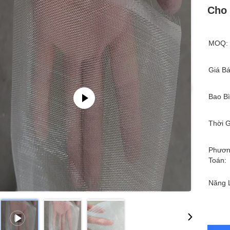
Cho 
MOQ:
Giá Bá
Bao Bì
Thời G
Phươn
Toán:
Năng 