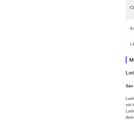
C
K
L
M
Lướ
Sản
Lưới
với 
Lưới
định