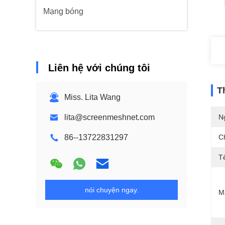
Mạng bóng
Liên hệ với chúng tôi
T
Miss. Lita Wang
lita@screenmeshnet.com
N
86--13722831297
C
T
nói chuyện ngay.
M