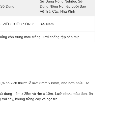
Sử Dụng Nông Nghiệp, Sử 
 Sử Dụng:
Dụng Nông Nghiệp Lưới Bảo 
Vệ Trái Cây, Nhà Kính
 VIỆC CUỘC SỐNG:
3-5 Năm
chống côn trùng màu trắng
, 
lưới chống rệp sáp mịn
hựa có kích thước lỗ lưới 8mm x 8mm, nhỏ hơn nhiều so
ễ sử dụng - 4m x 25m và 4m x 10m. Lưới nhựa màu đen, ổn
trái cây, khung trồng cây và cọc tre.