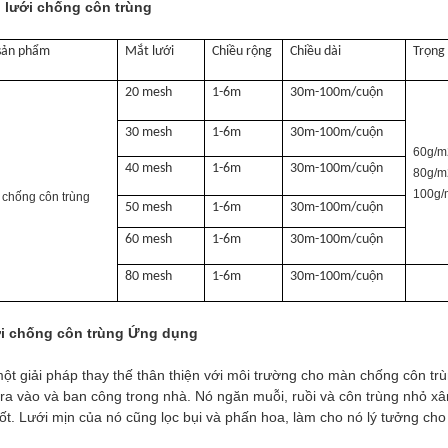
 lưới chống côn trùng
sản phẩm
Mắt lưới
Chiều rộng
Chiều dài
Trọng
20 mesh
1-6m
30m-100m/cuộn
30 mesh
1-6m
30m-100m/cuộn
60g/m
40 mesh
1-6m
30m-100m/cuộn
80g/m
100g/
 chống côn trùng
50 mesh
1-6m
30m-100m/cuộn
60 mesh
1-6m
30m-100m/cuộn
80 mesh
1-6m
30m-100m/cuộn
i chống côn trùng
Ứng dụng
ột giải pháp thay thế thân thiện với môi trường cho màn chống côn trù
ra vào và ban công trong nhà. Nó ngăn muỗi, ruồi và côn trùng nhỏ xâ
tốt. Lưới mịn của nó cũng lọc bụi và phấn hoa, làm cho nó lý tưởng cho