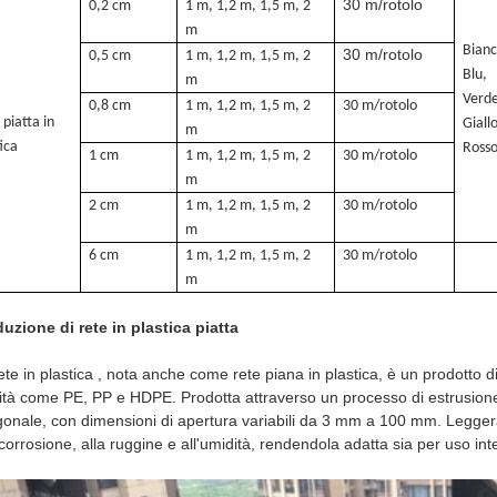
30 m/rotolo
0,2 cm
1 m, 1,2 m, 1,5 m, 2
m
Bianc
30 m/rotolo
0,5 cm
1 m, 1,2 m, 1,5 m, 2
Blu,
m
Verd
0,8 cm
1 m, 1,2 m, 1,5 m, 2
30 m/rotolo
 piatta in
Giall
m
tica
Ross
1 cm
1 m, 1,2 m, 1,5 m, 2
30 m/rotolo
m
2 cm
1 m, 1,2 m, 1,5 m, 2
30 m/rotolo
m
6 cm
1 m, 1,2 m, 1,5 m, 2
30 m/rotolo
m
uzione di rete in plastica piatta
ete in plastica , nota anche come rete piana in plastica, è un prodotto di
ità come PE, PP e HDPE. Prodotta attraverso un processo di estrusione,
onale, con dimensioni di apertura variabili da 3 mm a 100 mm. Leggera
 corrosione, alla ruggine e all'umidità, rendendola adatta sia per uso in