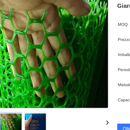
Giar
MOQ:
Prezzo
Imball
Period
Metod
Capaci
Ott