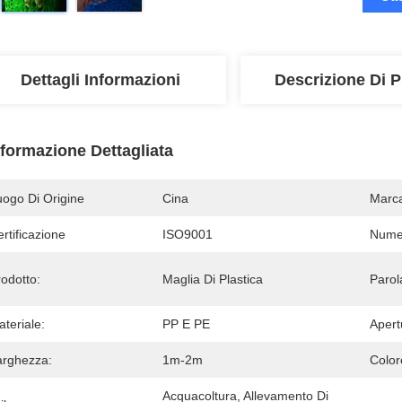
Dettagli Informazioni
Descrizione Di P
nformazione Dettagliata
uogo Di Origine
Cina
Marc
rtificazione
ISO9001
Numer
odotto:
Maglia Di Plastica
Parol
teriale:
PP E PE
Apert
arghezza:
1m-2m
Color
Acquacoltura, Allevamento Di 