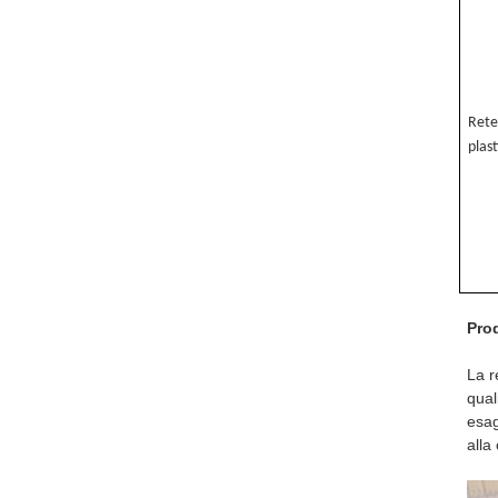
Rete
plas
Prod
La r
qual
esag
alla