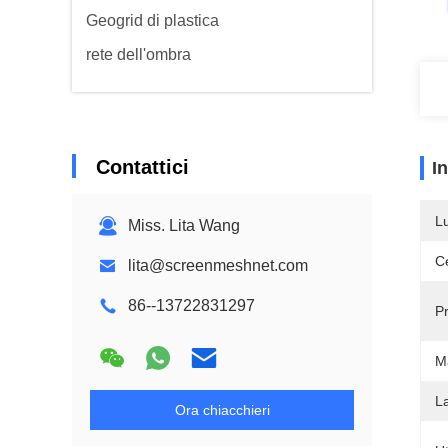
Geogrid di plastica
rete dell'ombra
Contattici
I
L
Miss. Lita Wang
Ce
lita@screenmeshnet.com
86--13722831297
Pr
Ma
L
Ora chiacchieri