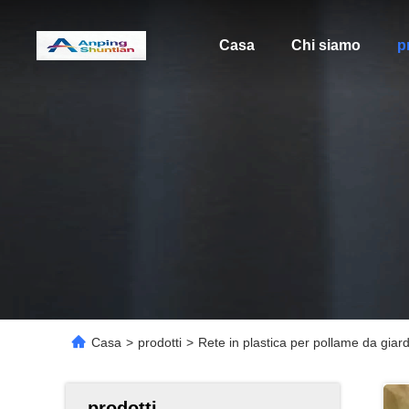
Casa
Chi siamo
p
Casa
>
prodotti
>
Rete in plastica per pollame da giard
prodotti