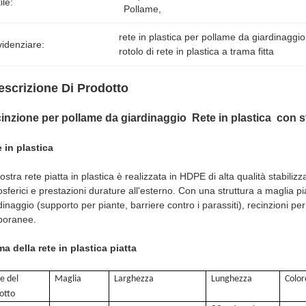
ile:
Pollame,
rete in plastica per pollame da giardinaggio
idenziare:
rotolo di rete in plastica a trama fitta
escrizione Di Prodotto
inzione per pollame da giardinaggio Rete in plastica con st
 in plastica
ostra rete piatta in plastica è realizzata in HDPE di alta qualità stabiliz
sferici e prestazioni durature all'esterno. Con una struttura a maglia piatt
dinaggio (supporto per piante, barriere contro i parassiti), recinzioni 
poranee.
a della rete in plastica piatta
e del
Maglia
Larghezza
Lunghezza
Color
otto