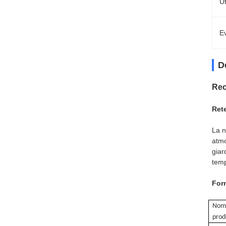
Ut
Ev
D
Rec
Rete
La n
atmo
giar
tem
Form
Nom
prod