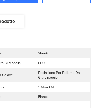
rodotto
a
Shuntian
o Di Modello
PF001
Recinzione Per Pollame Da 
a Chiave:
Giardinaggio
ura:
1 Mm-3 Mm
e:
Bianco