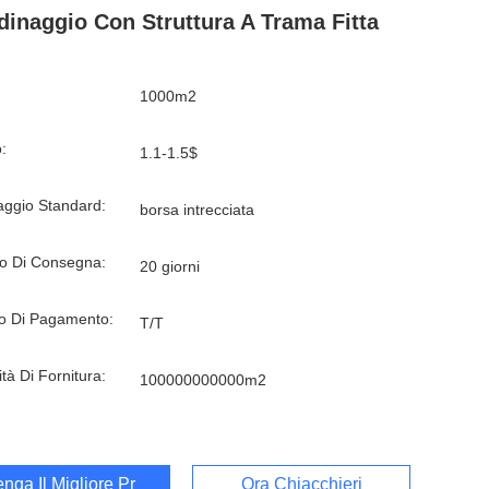
dinaggio Con Struttura A Trama Fitta
1000m2
:
1.1-1.5$
aggio Standard:
borsa intrecciata
o Di Consegna:
20 giorni
o Di Pagamento:
T/T
tà Di Fornitura:
100000000000m2
enga Il Migliore Prezzo
Ora Chiacchieri