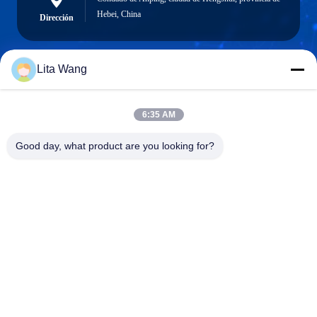
Hebei, China
Dirección
Lita Wang
lita@screenmeshnet.com
Email
6:35 AM
Good day, what product are you looking for?
0086-13722831297
El teléfono.
Anping County Shuntian Silk Screen Products
Co., Ltd.