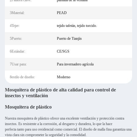
2Palabra clave:
pantalla de la ventana
3Material:
PEAD
4Tejer:
tejido tafetán, tejido torcido.
5Puerto:
Puerto de Tianjín
6Estándar:
CE/SGS
7Usar para:
Para invernadero agrícola
8estilo de diseño:
Moderno
Mosquitera de plástico de alta calidad para control de
insectos y ventilación
Mosquitera de plástico
Nuestra mosquitera de plástico ofrece una excelente ventilación y protección contra
insectos. Es resistente a la corrosión, al desgarro y duradera, lo que la hace
perfecta tanto para uso residencial como comercial. El diseño de malla fina garantiza una
vista clara sin comprometer la seguridad y la comodidad.