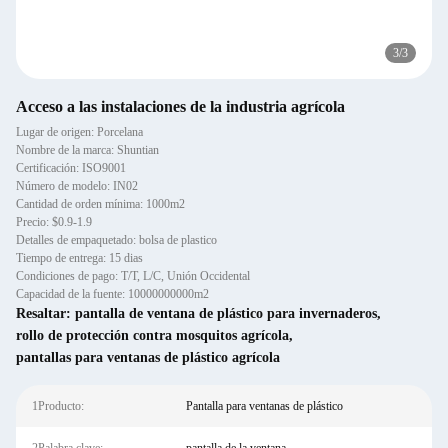
3
/
3
Acceso a las instalaciones de la industria agrícola
Lugar de origen: Porcelana
Nombre de la marca: Shuntian
Certificación: ISO9001
Número de modelo: IN02
Cantidad de orden mínima: 1000m2
Precio: $0.9-1.9
Detalles de empaquetado: bolsa de plastico
Tiempo de entrega: 15 dias
Condiciones de pago: T/T, L/C, Unión Occidental
Capacidad de la fuente: 10000000000m2
Resaltar:
pantalla de ventana de plástico para invernaderos
,
rollo de protección contra mosquitos agrícola
,
pantallas para ventanas de plástico agrícola
1Producto:
Pantalla para ventanas de plástico