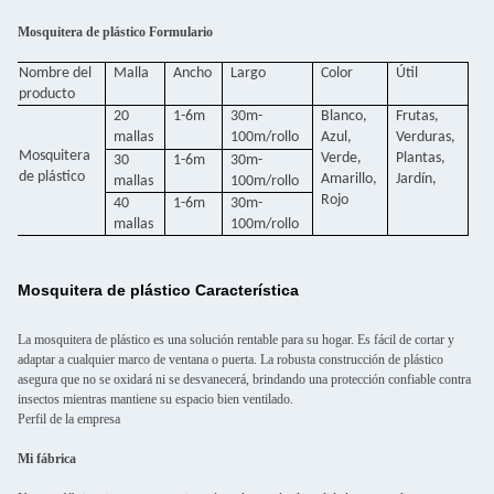
Mosquitera de plástico Formulario
Nombre del
Malla
Ancho
Largo
Color
Útil
producto
20
1-6m
30m-
Blanco,
Frutas,
mallas
100m/rollo
Azul,
Verduras,
Mosquitera
Verde,
Plantas,
30
1-6m
30m-
de plástico
Amarillo,
Jardín,
mallas
100m/rollo
Rojo
40
1-6m
30m-
mallas
100m/rollo
Mosquitera de plástico Característica
La mosquitera de plástico es una solución rentable para su hogar. Es fácil de cortar y
adaptar a cualquier marco de ventana o puerta. La robusta construcción de plástico
asegura que no se oxidará ni se desvanecerá, brindando una protección confiable contra
insectos mientras mantiene su espacio bien ventilado.
Perfil de la empresa
Mi fábrica