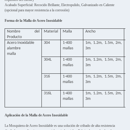
Acabado Superficial: Recocido Brillante, Electropulido, Galvanizado en Caliente
(opcional para mayor resistencia a la corrosión)
Forma de la Malla de Acero Inoxidable
Nombre del
Material
Malla
Ancho
D
Producto
A
Acero Inoxidable
304
1-400
1m, 1.2m, 1.5m, 2m,
0
alambre
mallas
3m
malla
304L
1-400
1m, 1.2m, 1.5m, 2m,
0
mallas
3m
316
1-400
1m, 1.2m, 1.5m, 2m,
0
mallas
3m
316L
1-400
1m, 1.2m, 1.5m, 2m,
0
mallas
3m
Aplicación de la Malla de Acero Inoxidable
La Mosquitera de Acero Inoxidable es una solución de cribado de alta resistencia