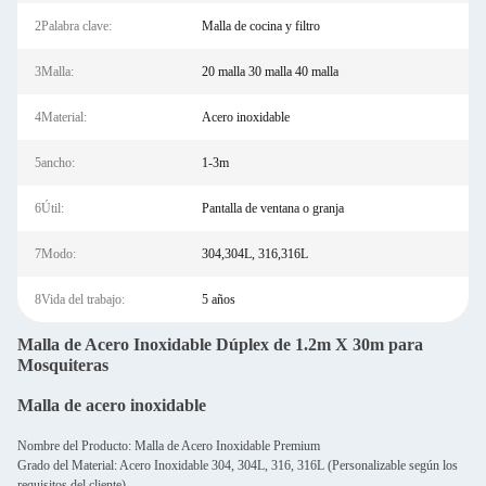
2Palabra clave:
Malla de cocina y filtro
3Malla:
20 malla 30 malla 40 malla
4Material:
Acero inoxidable
5ancho:
1-3m
6Útil:
Pantalla de ventana o granja
7Modo:
304,304L, 316,316L
8Vida del trabajo:
5 años
Malla de Acero Inoxidable Dúplex de 1.2m X 30m para
Mosquiteras
Malla de acero inoxidable
Nombre del Producto: Malla de Acero Inoxidable Premium
Grado del Material: Acero Inoxidable 304, 304L, 316, 316L (Personalizable según los
requisitos del cliente)