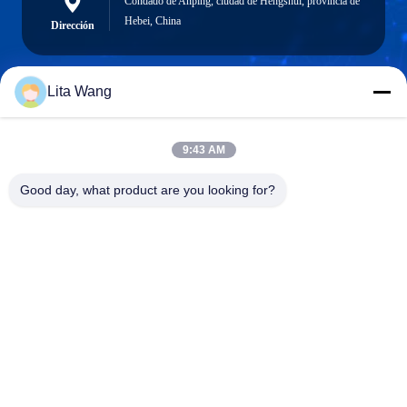
Condado de Anping, ciudad de Hengshui, provincia de
Hebei, China
Dirección
Lita Wang
lita@screenmeshnet.com
Email
9:43 AM
Good day, what product are you looking for?
0086-13722831297
El teléfono.
Anping County Shuntian Silk Screen Products
Co., Ltd.