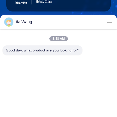
Hebei, China
Dirección
Lita Wang
lita@screenmeshnet.com
Email
3:48 AM
Good day, what product are you looking for?
0086-13722831297
El teléfono.
Anping County Shuntian Silk Screen Products
Co., Ltd.