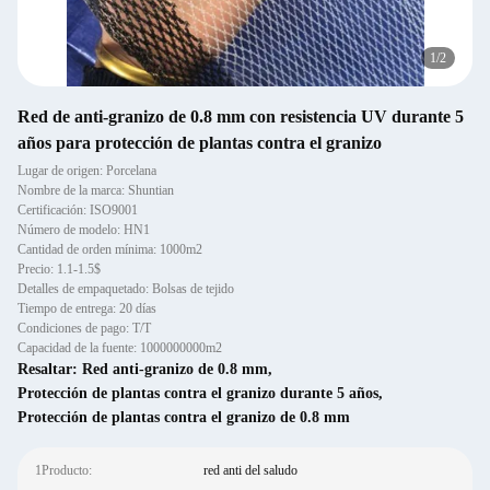
1
/
2
Red de anti-granizo de 0.8 mm con resistencia UV durante 5
años para protección de plantas contra el granizo
Lugar de origen: Porcelana
Nombre de la marca: Shuntian
Certificación: ISO9001
Número de modelo: HN1
Cantidad de orden mínima: 1000m2
Precio: 1.1-1.5$
Detalles de empaquetado: Bolsas de tejido
Tiempo de entrega: 20 días
Condiciones de pago: T/T
Capacidad de la fuente: 1000000000m2
Resaltar:
Red anti-granizo de 0.8 mm
,
Protección de plantas contra el granizo durante 5 años
,
Protección de plantas contra el granizo de 0.8 mm
1Producto:
red anti del saludo