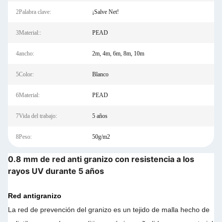
2Palabra clave:
¡Salve Net!
3Material::
PEAD
4ancho:
2m, 4m, 6m, 8m, 10m
5Color:
Blanco
6Material:
PEAD
7Vida del trabajo:
5 años
8Peso:
50g/m2
0.8 mm de red anti granizo con resistencia a los
rayos UV durante 5 años
Red antigranizo
La red de prevención del granizo es un tejido de malla hecho de