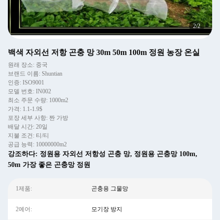
2
/
2
백색 자외선 저항 곤충 망 30m 50m 100m 정원 농장 온실
원래 장소: 중국
브랜드 이름: Shuntian
인증: ISO9001
모델 번호: IN002
최소 주문 수량: 1000m2
가격: 1.1-1.9$
포장 세부 사항: 짠 가방
배달 시간: 20일
지불 조건: 티/티
공급 능력: 10000000m2
강조하다:
정원용 자외선 저항성 곤충 망
,
정원용 곤충망 100m
,
50m 가장 좋은 곤충망 정원
1제품:
곤충용 그물망
2예어:
모기장 방지