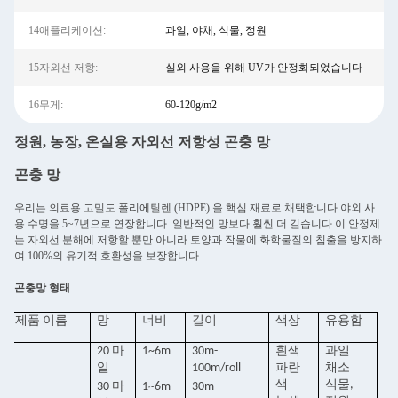
14애플리케이션:
과일, 야채, 식물, 정원
15자외선 저항:
실외 사용을 위해 UV가 안정화되었습니다
16무게:
60-120g/m2
정원, 농장, 온실용 자외선 저항성 곤충 망
곤충 망
우리는 의료용 고밀도 폴리에틸렌 (HDPE) 을 핵심 재료로 채택합니다.야외 사
용 수명을 5~7년으로 연장합니다. 일반적인 망보다 훨씬 더 길습니다.이 안정제
는 자외선 분해에 저항할 뿐만 아니라 토양과 작물에 화학물질의 침출을 방지하
여 100%의 유기적 호환성을 보장합니다.
곤충망 형태
제품 이름
망
너비
길이
색상
유용함
20 마
1~6m
30m-
흰색
과일
일
100m/roll
파란
채소
색
식물,
30 마
1~6m
30m-