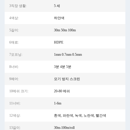
3직장 생활:
5 세
4색상:
하얀색
5길이:
30m 50m 100m
6재료:
HDPE
7오프닝:
1mm 0.7mm 0.5mm
8너비:
3분 4분 5분
9예어:
모기 방지 스크린
10메쉬 크기:
20-80 메쉬
11너비:
1-6m
12색상:
흰색, 파란색, 녹색, 노란색, 빨간색
13길이:
30m-100m/roll