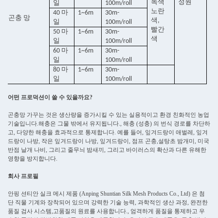
녹색
정원
일
100m/roll
노란
40 마
1~6m
30m-
곤충 망
색,
일
100m/roll
빨간
50 마
1~6m
30m-
색
일
100m/roll
60 마
1~6m
30m-
일
100m/roll
80 마
1~6m
30m-
일
100m/roll
어떤 프로덕션이 쓸 수 있을까요?
곤충망 가꾸는 것은 생산량을 증가시킬 수 있는 실용적이고 환경 친화적인 농업
기술입니다.해충은 그물 밖에서 유지됩니다., 해충 (성충) 의 번식 경로를 차단하
고, 다양한 해충을 효과적으로 통제합니다. 예를 들어, 잎겨드랑이 애벌레, 잎겨
드랑이 나방, 작은 잎겨드랑이 나방, 잎겨드랑이, 점프 곤충,설탕초 밤개미, 미국
반점 날개 나비, 그리고 줄무늬 밤새끼, 그리고 바이러스의 확산과 다른 유해한
영향을 방지합니다.
회사 프로필
안핑 션티안 실크 메시 제품 (Anping Shuntian Silk Mesh Products Co., Ltd) 은 첨
단 직물 기계와 장착되어 있으며 강력한 기술 능력, 과학적인 생산 과정, 완전한
품질 검사 시스템,고품질의 원료를 사용합니다., 엄격하게 품질을 통제하고 우