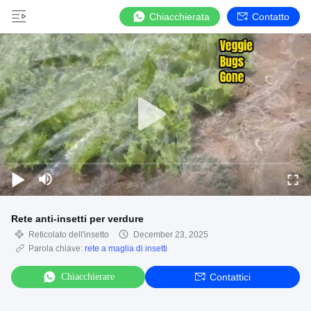
Chiacchierata
Contatto
Rete anti-insetti per verdure
Reticolato dell'insetto
December 23, 2025
Parola chiave:
rete a maglia di insetti
Chiacchierare
Contattici