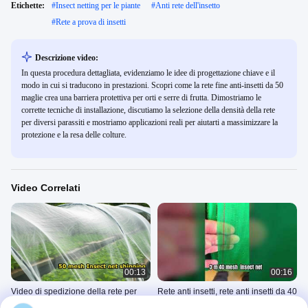
Etichette:
#
Insect netting per le piante
#
Anti rete dell'insetto
#
Rete a prova di insetti
Descrizione video:
In questa procedura dettagliata, evidenziamo le idee di progettazione chiave e il
modo in cui si traducono in prestazioni. Scopri come la rete fine anti-insetti da 50
maglie crea una barriera protettiva per orti e serre di frutta. Dimostriamo le
corrette tecniche di installazione, discutiamo la selezione della densità della rete
per diversi parassiti e mostriamo applicazioni reali per aiutarti a massimizzare la
protezione e la resa delle colture.
Video Correlati
00:13
00:16
Video di spedizione della rete per
Rete anti insetti, rete anti insetti da 40
insetti da 50 maglie
maglie