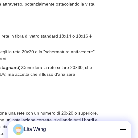
e attraverso, potenzialmente ostacolando la vista.
 rete in fibra di vetro standard 18x14 o 18x16 è
egli la rete 20x20 o la "schermatura anti-vedere"
erni.
stagnanti):
Considera la rete solare 20×30, che
i UV, ma accetta che il flusso d’aria sarà
leziona una rete con un numero di 20x20 o superiore.
n'installazione corretta, sigillando tutti i bordi e
a dimensione della maglia. Anche la rete più sottile è
Lita Wang
to.