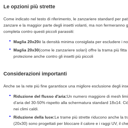
Le opzioni più strette
Come indicato nel testo di riferimento, le zanzariere standard per p
zanzare e la maggior parte degli insetti volanti, ma non fermeranno g
completa contro questi piccoli parassiti:
Maglia 20x20
è la densità minima consigliata per escludere i 
Maglia 20x30
(come le zanzariere solari) offre la trama più fi
protezione anche contro gli insetti più piccoli
Considerazioni importanti
Anche se la rete più fine garantisce una migliore esclusione degli ins
Riduzione del flusso d'aria:
Un numero maggiore di mesh limita 
d'aria del 30-50% rispetto alla schermatura standard 18x14. Ciò 
nei climi caldi.
Riduzione della luce:
Le trame più strette riducono anche la tra
(20x30) sono progettati per bloccare il calore e i raggi UV, il che 