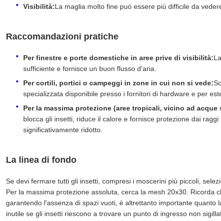
Visibilità:
La maglia molto fine può essere più difficile da veder
Raccomandazioni pratiche
Per finestre e porte domestiche in aree prive di visibilità:
La
sufficiente e fornisce un buon flusso d'aria.
Per cortili, portici o campeggi in zone in cui non si vede:
Sc
specializzata disponibile presso i fornitori di hardware e per est
Per la massima protezione (aree tropicali, vicino ad acque 
blocca gli insetti, riduce il calore e fornisce protezione dai ragg
significativamente ridotto.
La linea di fondo
Se devi fermare tutti gli insetti, compresi i moscerini più piccoli, se
Per la massima protezione assoluta, cerca la mesh 20x30. Ricorda che u
garantendo l'assenza di spazi vuoti, è altrettanto importante quanto l
inutile se gli insetti riescono a trovare un punto di ingresso non sigilla