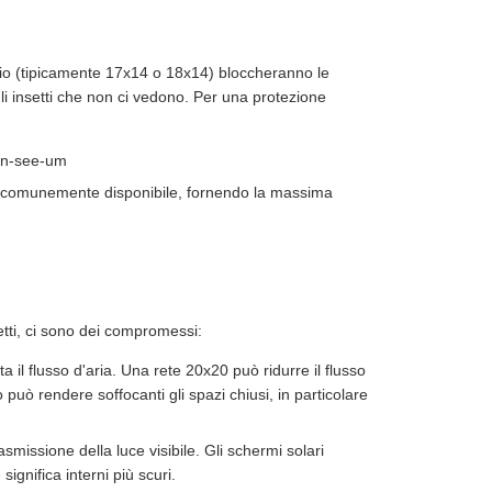
atio (tipicamente 17x14 o 18x14) bloccheranno le
li insetti che non ci vedono. Per una protezione
non-see-um
tta comunemente disponibile, fornendo la massima
etti, ci sono dei compromessi:
il flusso d'aria. Una rete 20x20 può ridurre il flusso
può rendere soffocanti gli spazi chiusi, in particolare
smissione della luce visibile. Gli schermi solari
significa interni più scuri.