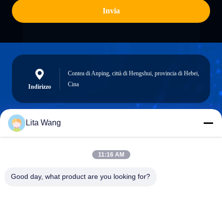
Invia
Contea di Anping, città di Hengshui, provincia di Hebei,
Cina
Indirizzo
Lita Wang
lita@screenmeshnet.com
Email
11:16 AM
Good day, what product are you looking for?
0086-13722831297
Telefono