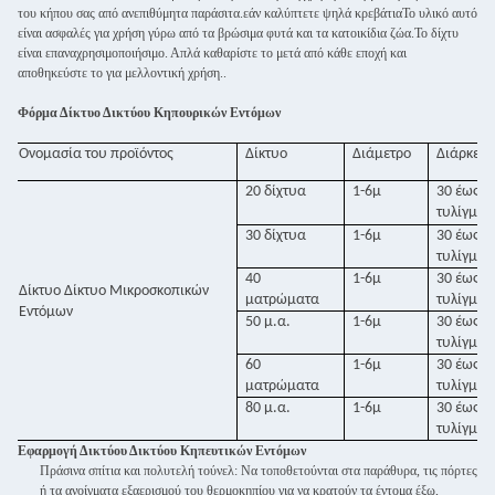
του κήπου σας από ανεπιθύμητα παράσιτα.εάν καλύπτετε ψηλά κρεβάτιαΤο υλικό αυτό
είναι ασφαλές για χρήση γύρω από τα βρώσιμα φυτά και τα κατοικίδια ζώα.Το δίχτυ
είναι επαναχρησιμοποιήσιμο. Απλά καθαρίστε το μετά από κάθε εποχή και
αποθηκεύστε το για μελλοντική χρήση..
Φόρμα Δίκτυο Δικτύου Κηπουρικών Εντόμων
Ονομασία του προϊόντος
Δίκτυο
Διάμετρο
Διάρκεια
20 δίχτυα
1-6μ
30 έως 1
τυλίγμα
30 δίχτυα
1-6μ
30 έως 1
τυλίγμα
40
1-6μ
30 έως 1
Δίκτυο Δίκτυο Μικροσκοπικών
ματρώματα
τυλίγμα
Εντόμων
50 μ.α.
1-6μ
30 έως 1
τυλίγμα
60
1-6μ
30 έως 1
ματρώματα
τυλίγμα
80 μ.α.
1-6μ
30 έως 1
τυλίγμα
Εφαρμογή Δικτύου Δικτύου Κηπευτικών Εντόμων
Πράσινα σπίτια και πολυτελή τούνελ: Να τοποθετούνται στα παράθυρα, τις πόρτες
ή τα ανοίγματα εξαερισμού του θερμοκηπίου για να κρατούν τα έντομα έξω,