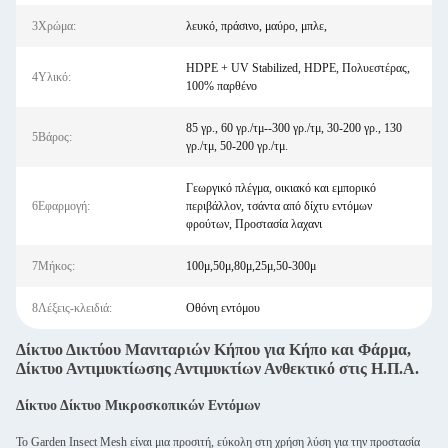
3Χρώμα:
λευκό, πράσινο, μαύρο, μπλε,
HDPE + UV Stabilized, HDPE, Πολυεστέρας,
4Υλικό:
100% παρθένο
85 γρ., 60 γρ./τμ--300 γρ./τμ, 30-200 γρ., 130
5Βάρος:
γρ./τμ, 50-200 γρ./τμ.
Γεωργικό πλέγμα, οικιακό και εμπορικό
6Εφαρμογή:
περιβάλλον, τσάντα από δίχτυ εντόμων
φρούτων, Προστασία λαχανι
7Μήκος:
100μ,50μ,80μ,25μ,50-300μ
8Λέξεις-κλειδιά:
Οθόνη εντόμου
Δίκτυο Δικτύου Μανιταριών Κήπου για Κήπο και Φάρμα,
Δίκτυο Αντιμυκτίωσης Αντιμυκτίων Ανθεκτικό στις Η.Π.Α.
Δίκτυο Δίκτυο Μικροσκοπικών Εντόμων
Το Garden Insect Mesh είναι μια προσιτή, εύκολη στη χρήση λύση για την προστασία