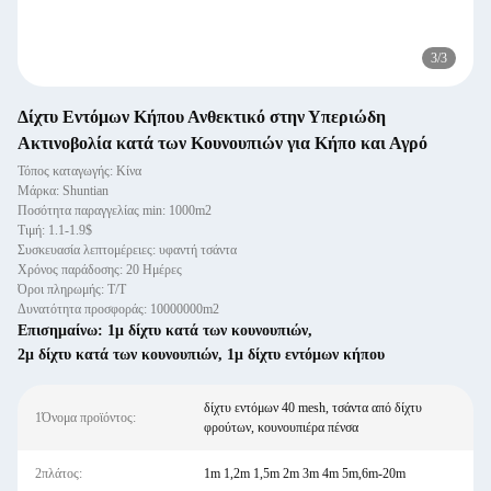
3
/
3
Δίχτυ Εντόμων Κήπου Ανθεκτικό στην Υπεριώδη
Ακτινοβολία κατά των Κουνουπιών για Κήπο και Αγρό
Τόπος καταγωγής: Κίνα
Μάρκα: Shuntian
Ποσότητα παραγγελίας min: 1000m2
Τιμή: 1.1-1.9$
Συσκευασία λεπτομέρειες: υφαντή τσάντα
Χρόνος παράδοσης: 20 Ημέρες
Όροι πληρωμής: T/T
Δυνατότητα προσφοράς: 10000000m2
Επισημαίνω:
1μ δίχτυ κατά των κουνουπιών
,
2μ δίχτυ κατά των κουνουπιών
,
1μ δίχτυ εντόμων κήπου
δίχτυ εντόμων 40 mesh, τσάντα από δίχτυ
1Όνομα προϊόντος:
φρούτων, κουνουπιέρα πένσα
2πλάτος:
1m 1,2m 1,5m 2m 3m 4m 5m,6m-20m