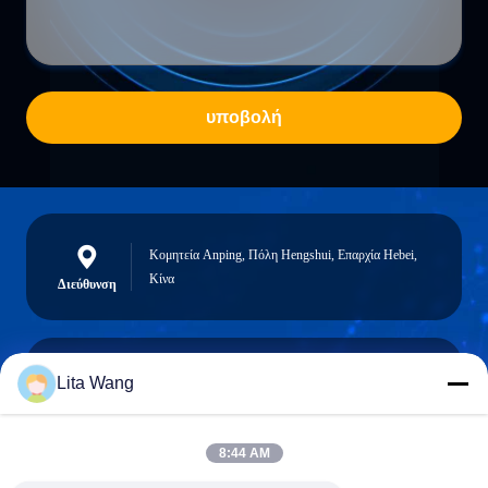
υποβολή
Κομητεία Anping, Πόλη Hengshui, Επαρχία Hebei,
Κίνα
Διεύθυνση
Lita Wang
lita@screenmeshnet.com
Ηλεκτρονικό
ταχυδρομείο
8:44 AM