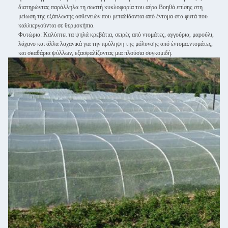
διατηρώντας παράλληλα τη σωστή κυκλοφορία του αέρα.Βοηθά επίσης στη
μείωση της εξάπλωσης ασθενειών που μεταδίδονται από έντομα στα φυτά που
καλλιεργούνται σε θερμοκήπια.
Φυτώρια: Καλύπτει τα ψηλά κρεβάτια, σειρές από ντομάτες, αγγούρια, μαρούλι,
λάχανο και άλλα λαχανικά για την πρόληψη της μόλυνσης από έντομα.ντομάτες,
και σκαθάρια ψύλλων, εξασφαλίζοντας μια πλούσια συγκομιδή.