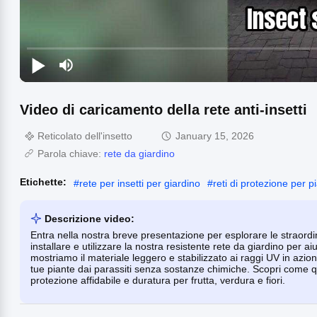
Video di caricamento della rete anti-insetti
Reticolato dell'insetto
January 15, 2026
Parola chiave:
rete da giardino
Etichette:
#
rete per insetti per giardino
#
reti di protezione per p
Descrizione video:
Entra nella nostra breve presentazione per esplorare le straord
installare e utilizzare la nostra resistente rete da giardino per aiu
mostriamo il materiale leggero e stabilizzato ai raggi UV in azio
tue piante dai parassiti senza sostanze chimiche. Scopri come qu
protezione affidabile e duratura per frutta, verdura e fiori.