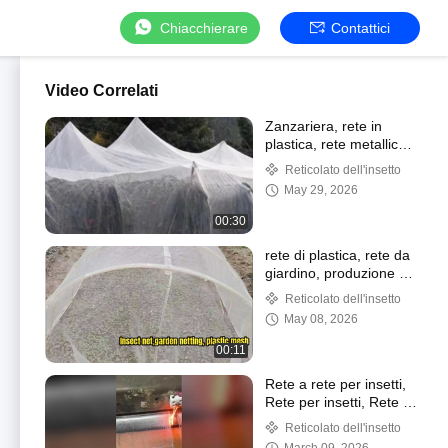
Chiacchierare
Contattici
Video Correlati
Zanzariera, rete in
plastica, rete metallica
in nylon, zanzariera per
Reticolato dell'insetto
finestre, rete da
May 29, 2026
giardino
00:30
rete di plastica, rete da
giardino, produzione e
carico di zanzariere
Reticolato dell'insetto
May 08, 2026
00:11
Rete a rete per insetti,
Rete per insetti, Rete da
giardino, Zanzariera,
Reticolato dell'insetto