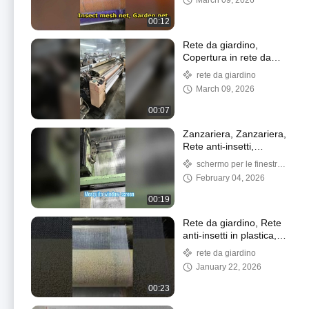
March 09, 2026
00:12
Rete da giardino,
Copertura in rete da
giardino, Rete in rete
rete da giardino
anti-insetti, Rete
March 09, 2026
antizanzare
00:07
Zanzariera, Zanzariera,
Rete anti-insetti,
Zanzariera in plastica
schermo per le finestre
anti zanzara
February 04, 2026
00:19
Rete da giardino, Rete
anti-insetti in plastica,
Rete anti-insetti, Rete
rete da giardino
zanzariera
January 22, 2026
00:23