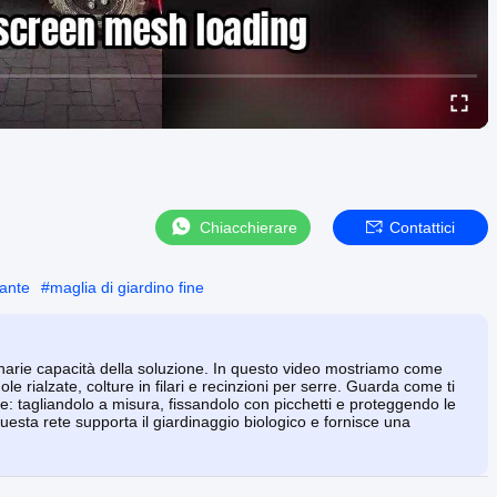
Chiacchierare
Contattici
iante
#
maglia di giardino fine
inarie capacità della soluzione. In questo video mostriamo come
ole rialzate, colture in filari e recinzioni per serre. Guarda come ti
ne: tagliandolo a misura, fissandolo con picchetti e proteggendo le
esta rete supporta il giardinaggio biologico e fornisce una