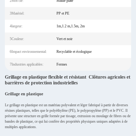
2Mot clé:
Maille plate
3Matériel:
PP et PE
4largeur:
1m,1.2 m,1.5m, 2m
5Couleur:
Vert et noir
6Impact environnemental:
Recyclable et écologique
7Industries applicables:
Fermes
Grillage en plastique flexible et résistant Clôtures agricoles et
barrières de protection industrielles
Grillage en plastique
Le grillage en plastique est un matériau polyvalent et léger fabriqué à partir de diverses
résines plastiques, telles que le polyéthylène (PE), le polypropylène (PP) et le PVC. Il
présente une structure en grille formée par tissage, extrusion ou moulage de fibres ou de
bandes de plastique, ce qui lui confère des propriétés physiques uniques adaptées à de
multiples applications.