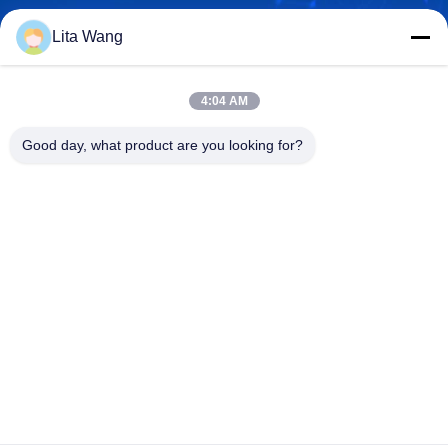
Lita Wang
lita@screenmeshnet.com
Email
4:04 AM
Good day, what product are you looking for?
0086-13722831297
Téléphone
Anping County Shuntian Silk Screen Products
Co., Ltd.
Anping County Shuntian Silk Screen Products Co., Ltd.