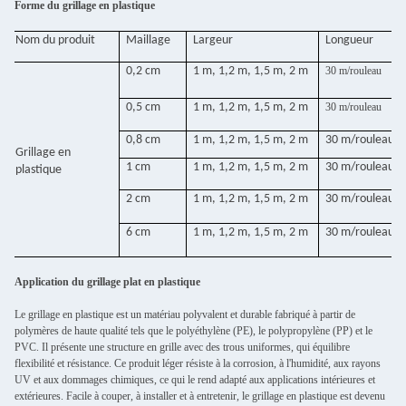
Forme du grillage en plastique
Nom du produit
Maillage
Largeur
Longueur
0,2 cm
1 m, 1,2 m, 1,5 m, 2 m
30 m/rouleau
0,5 cm
1 m, 1,2 m, 1,5 m, 2 m
30 m/rouleau
0,8 cm
1 m, 1,2 m, 1,5 m, 2 m
30 m/rouleau
Grillage en
1 cm
1 m, 1,2 m, 1,5 m, 2 m
30 m/rouleau
plastique
2 cm
1 m, 1,2 m, 1,5 m, 2 m
30 m/rouleau
6 cm
1 m, 1,2 m, 1,5 m, 2 m
30 m/rouleau
Application du grillage plat en plastique
Le grillage en plastique est un matériau polyvalent et durable fabriqué à partir de
polymères de haute qualité tels que le polyéthylène (PE), le polypropylène (PP) et le
PVC. Il présente une structure en grille avec des trous uniformes, qui équilibre
flexibilité et résistance. Ce produit léger résiste à la corrosion, à l'humidité, aux rayons
UV et aux dommages chimiques, ce qui le rend adapté aux applications intérieures et
extérieures. Facile à couper, à installer et à entretenir, le grillage en plastique est devenu