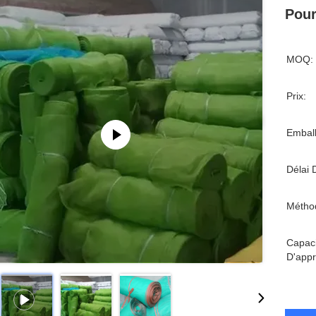
Pour
MOQ:
Prix:
Emball
Délai 
Métho
Capaci
D'appr