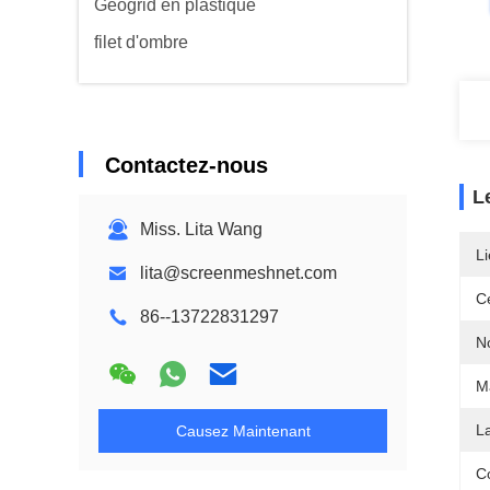
Geogrid en plastique
filet d'ombre
Contactez-nous
L
Miss. Lita Wang
Li
lita@screenmeshnet.com
Ce
86--13722831297
N
Ma
L
Causez Maintenant
C