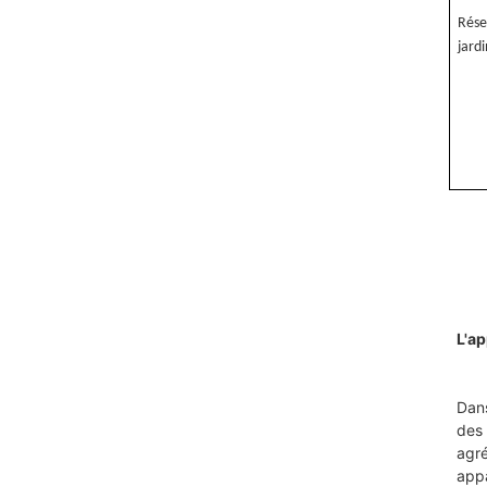
Rése
jard
L'ap
Dans
des 
agré
appa