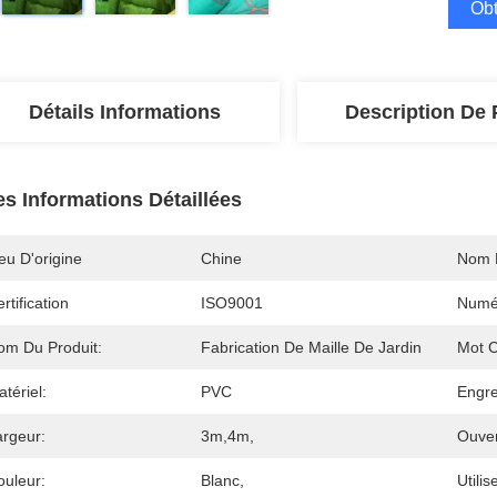
Obt
Détails Informations
Description De 
es Informations Détaillées
eu D'origine
Chine
Nom 
rtification
ISO9001
Numé
om Du Produit:
Fabrication De Maille De Jardin
Mot C
tériel:
PVC
Engre
argeur:
3m,4m,
Ouver
ouleur:
Blanc,
Utilis