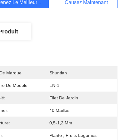
enez Le Meilleur Prix
Causez Maintenant
Produit
De Marque
Shuntian
ro De Modèle
EN-1
lé:
Filet De Jardin
ner:
40 Mailles,
ture:
0,5-1,2 Mm
er:
Plante , Fruits Légumes