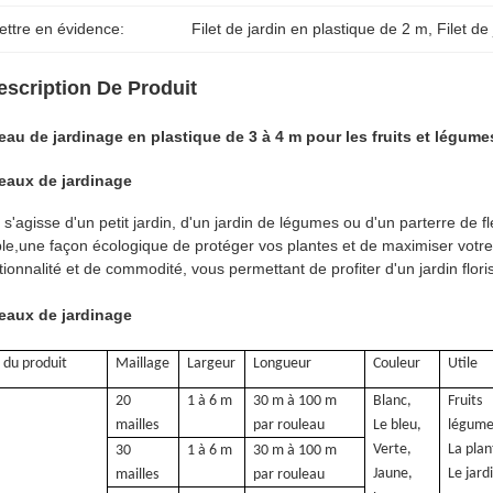
ettre en évidence:
Filet de jardin en plastique de 2 m
, 
Filet de
escription De Produit
au de jardinage en plastique de 3 à 4 m pour les fruits et légume
eaux de jardinage
l s'agisse d'un petit jardin, d'un jardin de légumes ou d'un parterre de fl
le,une façon écologique de protéger vos plantes et de maximiser votre 
tionnalité et de commodité, vous permettant de profiter d'un jardin flori
eaux de jardinage
du produit
Maillage
Largeur
Longueur
Couleur
Utile
20
1 à 6 m
30 m à 100 m
Blanc,
Fruits
mailles
par rouleau
Le bleu,
légume
Verte,
La plan
30
1 à 6 m
30 m à 100 m
Jaune,
Le jard
mailles
par rouleau