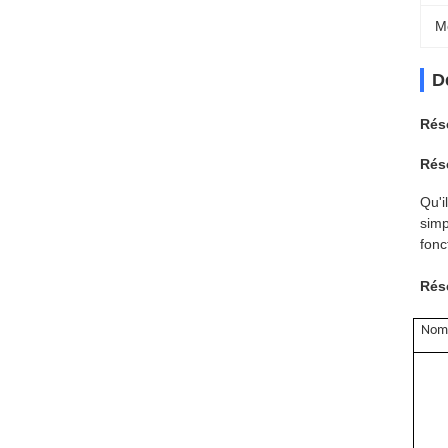
M
D
Rése
Rés
Qu'i
simp
fonc
Rés
Nom 