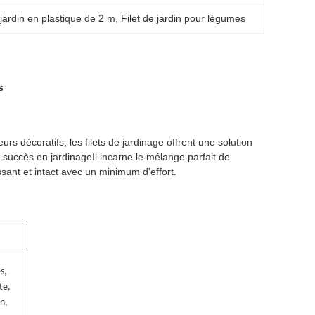
 jardin en plastique de 2 m
, 
Filet de jardin pour légumes
s
eurs décoratifs, les filets de jardinage offrent une solution
succès en jardinageIl incarne le mélange parfait de
ssant et intact avec un minimum d'effort.
s,
te,
in,