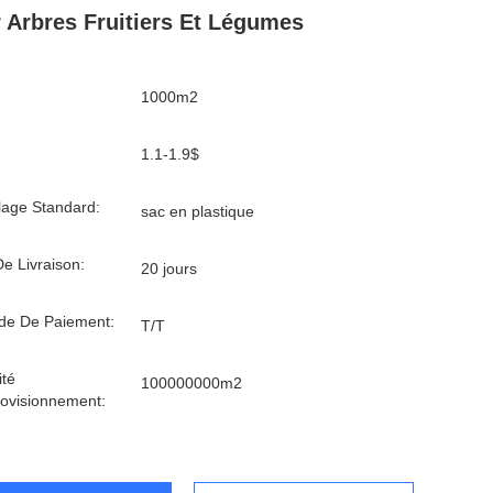
 Arbres Fruitiers Et Légumes
1000m2
1.1-1.9$
age Standard:
sac en plastique
De Livraison:
20 jours
de De Paiement:
T/T
té
100000000m2
ovisionnement: