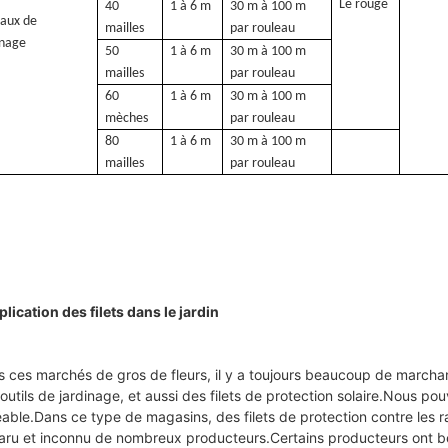
Le rouge
40
1 à 6 m
30 m à 100 m
aux de
mailles
par rouleau
inage
50
1 à 6 m
30 m à 100 m
mailles
par rouleau
60
1 à 6 m
30 m à 100 m
mèches
par rouleau
80
1 à 6 m
30 m à 100 m
mailles
par rouleau
plication des filets dans le jardin
 ces marchés de gros de fleurs, il y a toujours beaucoup de march
outils de jardinage, et aussi des filets de protection solaire.Nous po
able.Dans ce type de magasins, des filets de protection contre les r
ru et inconnu de nombreux producteurs.Certains producteurs ont beau