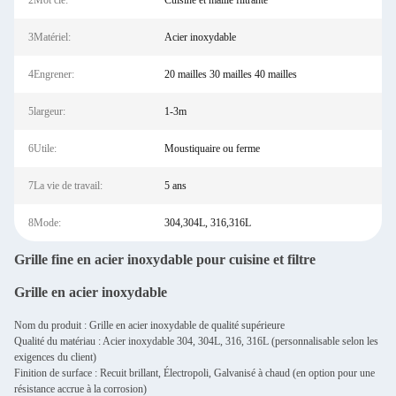
2Mot clé:
Cuisine et maille filtrante
3Matériel:
Acier inoxydable
4Engrener:
20 mailles 30 mailles 40 mailles
5largeur:
1-3m
6Utile:
Moustiquaire ou ferme
7La vie de travail:
5 ans
8Mode:
304,304L, 316,316L
Grille fine en acier inoxydable pour cuisine et filtre
Grille en acier inoxydable
Nom du produit : Grille en acier inoxydable de qualité supérieure
Qualité du matériau : Acier inoxydable 304, 304L, 316, 316L (personnalisable selon les
exigences du client)
Finition de surface : Recuit brillant, Électropoli, Galvanisé à chaud (en option pour une
résistance accrue à la corrosion)