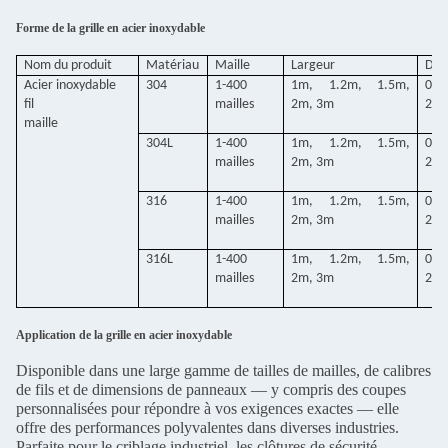
Forme de la grille en acier inoxydable
Nom du produit
Matériau
Maille
Largeur
Diam
Acier inoxydable
304
1-400
1m, 1.2m, 1.5m,
0.0
fil
mailles
2m, 3m
2m
maille
304L
1-400
1m, 1.2m, 1.5m,
0.0
mailles
2m, 3m
2m
316
1-400
1m, 1.2m, 1.5m,
0.0
mailles
2m, 3m
2m
316L
1-400
1m, 1.2m, 1.5m,
0.0
mailles
2m, 3m
2m
Application de la grille en acier inoxydable
Disponible dans une large gamme de tailles de mailles, de calibres
de fils et de dimensions de panneaux — y compris des coupes
personnalisées pour répondre à vos exigences exactes — elle
offre des performances polyvalentes dans diverses industries.
Parfaite pour le criblage industriel, les clôtures de sécurité